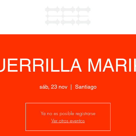
UERRILLA MARI
sáb, 23 nov
  |  
Santiago
Ya no es posible registrarse
Ver otros eventos