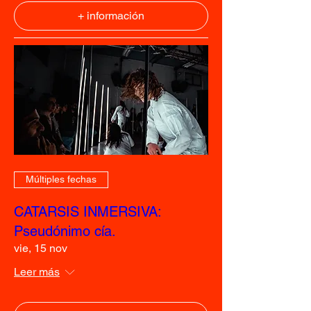
+ información
Múltiples fechas
CATARSIS INMERSIVA:
Pseudónimo cía.
vie, 15 nov
Leer más