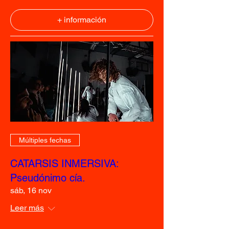
+ información
Múltiples fechas
CATARSIS INMERSIVA:
Pseudónimo cía.
sáb, 16 nov
Leer más