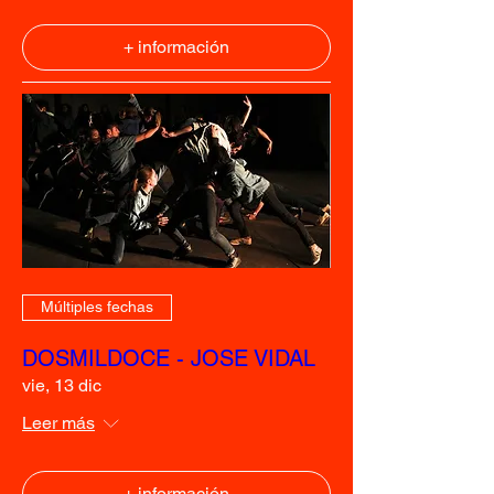
+ información
Múltiples fechas
DOSMILDOCE - JOSE VIDAL
vie, 13 dic
Leer más
+ información