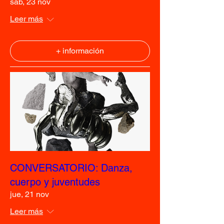
sáb, 23 nov
Leer más
+ información
CONVERSATORIO: Danza,
cuerpo y juventudes
jue, 21 nov
Leer más