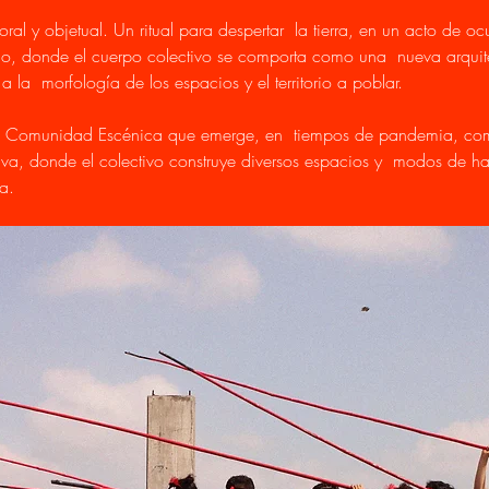
al y objetual. Un ritual para despertar  la tierra, en un acto de oc
ico, donde el cuerpo colectivo se comporta como una  nueva arquit
 la  morfología de los espacios y el territorio a poblar.  
 Comunidad Escénica que emerge, en  tiempos de pandemia, como
tiva, donde el colectivo construye diversos espacios y  modos de ha
a.