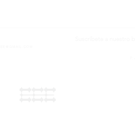
Suscríbete a nuestro b
EEE@GMAIL.COM
Política de Convivencia
por Pepo Silva - La Mutante