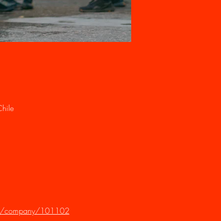
hile
cl/company/101102