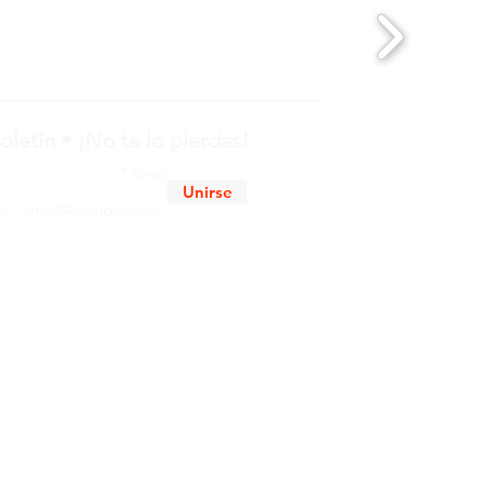
oletín • ¡No te lo pierdas!
Email
Unirse