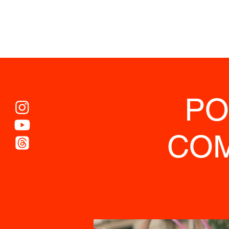
PO
COM