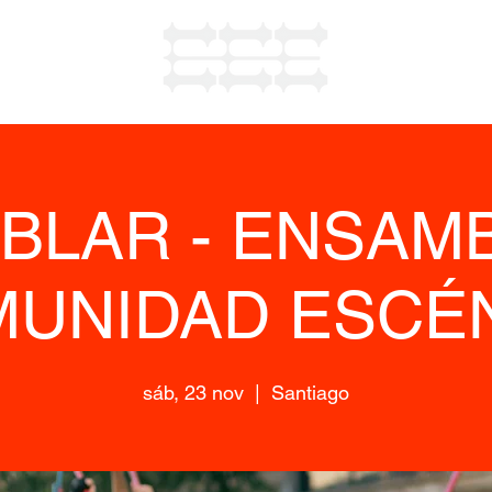
BLAR - ENSAM
UNIDAD ESCÉ
sáb, 23 nov
  |  
Santiago